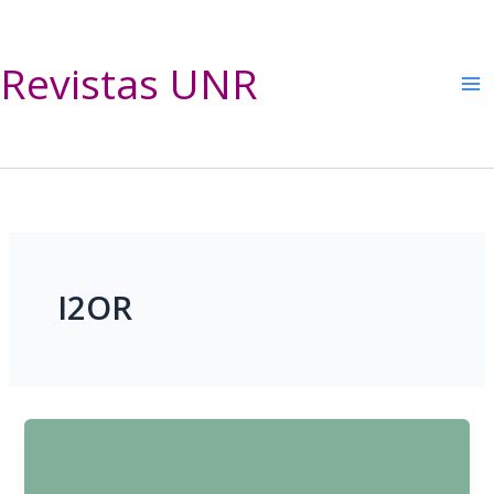
Ir
al
contenido
Revistas UNR
I2OR